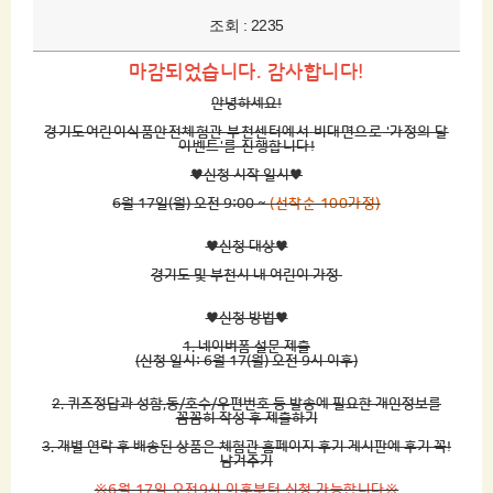
조회 : 2235
마감되었습니다. 감사합니다!
안녕하세요!
경기도어린이식품안전체험관 부천센터에서
비대면으로
'가정의 달
이벤트'
를 진행합니다!
♥신청 시작 일시 ♥
6월 17일(월) 오전 9:00 ~
(선착순 100가정)
♥신청 대상 ♥
경기도 및 부천시 내 어린이 가정
♥신청 방법 ♥
1. 네이버폼 설문 제출
(신청 일시: 6월 17(월) 오전 9시 이후)
2. 퀴즈정답과 성함,동/호수/우편번호 등 발송에 필요한 개인정보를
꼼꼼히 작성 후 제출하기
3. 개별 연락 후 배송된 상품은 체험관 홈페이지 후기 게시판에 후기 꼭!
남겨주기
※6월 17일 오전9시 이후부터 신청 가능합니다※